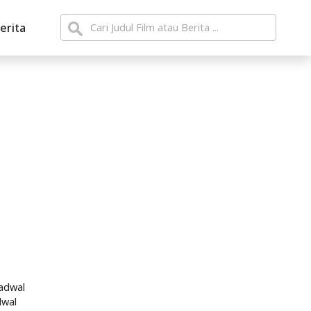
erita
Jadwal
dwal