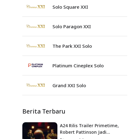
Solo Square XXI
Solo Paragon XXI
The Park XXI Solo
Platinum Cineplex Solo
Grand XXI Solo
Berita Terbaru
A24 Rilis Trailer Primetime,
Robert Pattinson Jadi
Pembawa Acara To Catch a