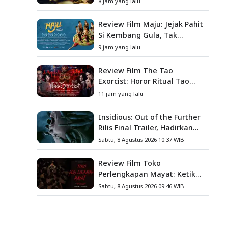
8 jam yang lalu
Predator
Review Film Maju: Jejak Pahit
Si Kembang Gula, Tak
Sekadar Film Petualangan
9 jam yang lalu
Anak
Review Film The Tao
Exorcist: Horor Ritual Tao
yang Menyimpan Dosa Masa
11 jam yang lalu
Lalu
Insidious: Out of the Further
Rilis Final Trailer, Hadirkan
Teror Baru, Iblis Kini Masuk
Sabtu, 8 Agustus 2026 10:37 WIB
ke Dunia Manusia
Review Film Toko
Perlengkapan Mayat: Ketika
Kutukan Keluarga Menjadi
Sabtu, 8 Agustus 2026 09:46 WIB
Sumber Teror yang
Sesungguhnya