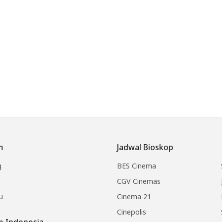
m
Jadwal Bioskop
g
BES Cinema
CGV Cinemas
u
Cinema 21
Cinepolis
lm Indonesia