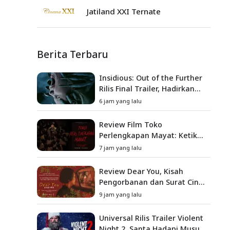
Jatiland XXI Ternate
Berita Terbaru
Insidious: Out of the Further
Rilis Final Trailer, Hadirkan
Teror Baru, Iblis Kini Masuk
6 jam yang lalu
ke Dunia Manusia
Review Film Toko
Perlengkapan Mayat: Ketika
Kutukan Keluarga Menjadi
7 jam yang lalu
Sumber Teror yang
Sesungguhnya
Review Dear You, Kisah
Pengorbanan dan Surat Cinta
yang Menyentuh Hati
9 jam yang lalu
Universal Rilis Trailer Violent
Night 2, Santa Hadapi Musuh