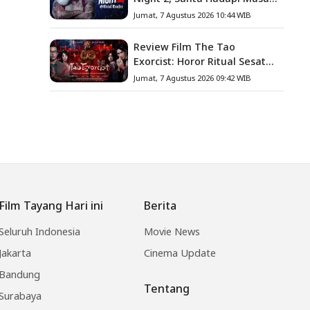
Baru
Jumat, 7 Agustus 2026 10:44 WIB
Review Film The Tao
Exorcist: Horor Ritual Sesat
Taiwan yang Penuh Misteri
Jumat, 7 Agustus 2026 09:42 WIB
dan Teror Psikologis
Film Tayang Hari ini
Berita
Seluruh Indonesia
Movie News
Jakarta
Cinema Update
Bandung
Tentang
Surabaya