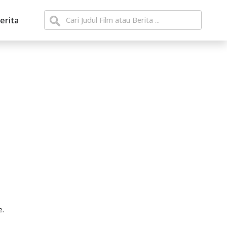
erita
e.