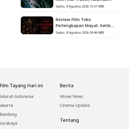
Teror Baru, Iblis Kini Masuk
Sabtu, 8 Agustus 2026 10:37 WIB
ke Dunia Manusia
Review Film Toko
Perlengkapan Mayat: Ketika
Kutukan Keluarga Menjadi
Sabtu, 8 Agustus 2026 09:46 WIB
Sumber Teror yang
Sesungguhnya
Film Tayang Hari ini
Berita
Seluruh Indonesia
Movie News
Jakarta
Cinema Update
Bandung
Tentang
Surabaya