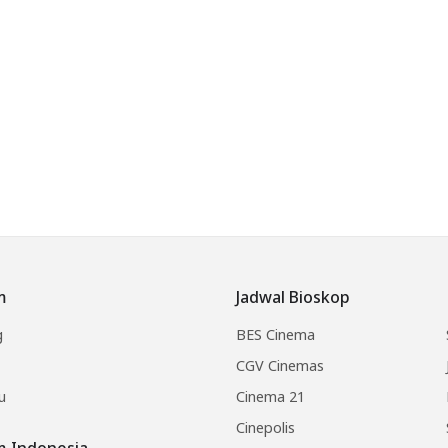
m
Jadwal Bioskop
g
BES Cinema
CGV Cinemas
u
Cinema 21
Cinepolis
lm Indonesia