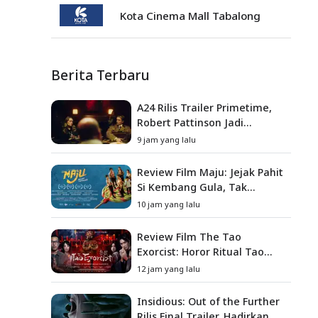
Kota Cinema Mall Tabalong
Berita Terbaru
A24 Rilis Trailer Primetime,
Robert Pattinson Jadi
Pembawa Acara To Catch a
9 jam yang lalu
Predator
Review Film Maju: Jejak Pahit
Si Kembang Gula, Tak
Sekadar Film Petualangan
10 jam yang lalu
Anak
Review Film The Tao
Exorcist: Horor Ritual Tao
yang Menyimpan Dosa Masa
12 jam yang lalu
Lalu
Insidious: Out of the Further
Rilis Final Trailer, Hadirkan