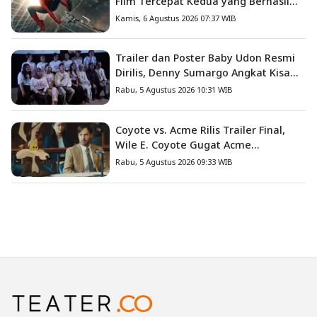
Film Tercepat Kedua yang Berhasil
Tembus US$1 Miliar
Kamis, 6 Agustus 2026 07:37 WIB
Trailer dan Poster Baby Udon Resmi
Dirilis, Denny Sumargo Angkat Kisah
Nyata Fanny Kondoh
Rabu, 5 Agustus 2026 10:31 WIB
Coyote vs. Acme Rilis Trailer Final,
Wile E. Coyote Gugat Acme
Corporation ke Pengadilan
Rabu, 5 Agustus 2026 09:33 WIB