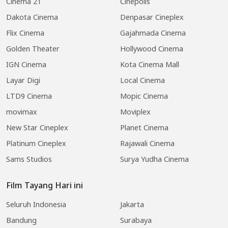
Cinema 21
Cinepolis
Dakota Cinema
Denpasar Cineplex
Flix Cinema
Gajahmada Cinema
Golden Theater
Hollywood Cinema
IGN Cinema
Kota Cinema Mall
Layar Digi
Local Cinema
LTD9 Cinema
Mopic Cinema
movimax
Moviplex
New Star Cineplex
Planet Cinema
Platinum Cineplex
Rajawali Cinema
Sams Studios
Surya Yudha Cinema
Film Tayang Hari ini
Seluruh Indonesia
Jakarta
Bandung
Surabaya