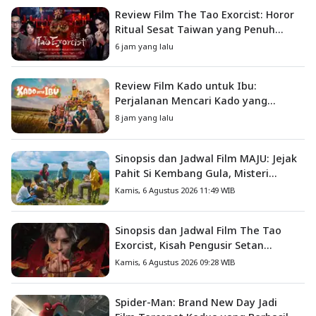
Review Film The Tao Exorcist: Horor
Ritual Sesat Taiwan yang Penuh
Misteri dan Teror Psikologis
6 jam yang lalu
Review Film Kado untuk Ibu:
Perjalanan Mencari Kado yang
Mengajarkan Arti Keluarga
8 jam yang lalu
Sinopsis dan Jadwal Film MAJU: Jejak
Pahit Si Kembang Gula, Misteri
Hilangnya Bagas di Lokasi Jambore
Kamis, 6 Agustus 2026 11:49 WIB
Sinopsis dan Jadwal Film The Tao
Exorcist, Kisah Pengusir Setan
Melawan Kutukan Mematikan
Kamis, 6 Agustus 2026 09:28 WIB
Spider-Man: Brand New Day Jadi