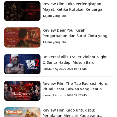
Review Film Toko Perlengkapan
Mayat: Ketika Kutukan Keluarga
Menjadi Sumber Teror yang
12 jam yang lalu
Sesungguhnya
Review Dear You, Kisah
Pengorbanan dan Surat Cinta yang
Menyentuh Hati
13 jam yang lalu
Universal Rilis Trailer Violent Night
2, Santa Hadapi Musuh Baru
Jumat, 7 Agustus 2026 10:44 WIB
Review Film The Tao Exorcist: Horor
Ritual Sesat Taiwan yang Penuh
Misteri dan Teror Psikologis
Jumat, 7 Agustus 2026 09:42 WIB
Review Film Kado untuk Ibu:
Perjalanan Mencari Kado yang