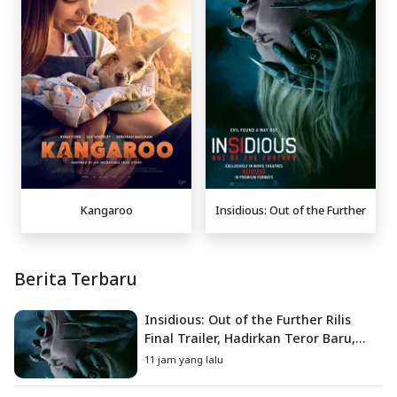
Kangaroo
Insidious: Out of the Further
Berita Terbaru
Insidious: Out of the Further Rilis
Final Trailer, Hadirkan Teror Baru,
Iblis Kini Masuk ke Dunia Manusia
11 jam yang lalu