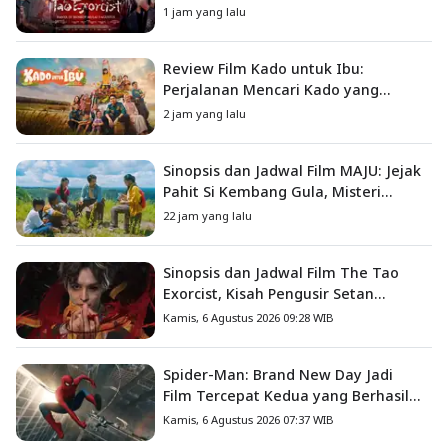
Misteri dan Teror Psikologis
1 jam yang lalu
Review Film Kado untuk Ibu:
Perjalanan Mencari Kado yang
Mengajarkan Arti Keluarga
2 jam yang lalu
Sinopsis dan Jadwal Film MAJU: Jejak
Pahit Si Kembang Gula, Misteri
Hilangnya Bagas di Lokasi Jambore
22 jam yang lalu
Sinopsis dan Jadwal Film The Tao
Exorcist, Kisah Pengusir Setan
Melawan Kutukan Mematikan
Kamis, 6 Agustus 2026 09:28 WIB
Spider-Man: Brand New Day Jadi
Film Tercepat Kedua yang Berhasil
Tembus US$1 Miliar
Kamis, 6 Agustus 2026 07:37 WIB