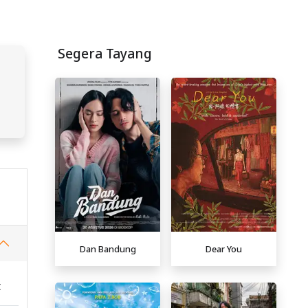
Segera Tayang
Dan Bandung
Dear You
t