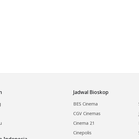
m
Jadwal Bioskop
g
BES Cinema
CGV Cinemas
u
Cinema 21
Cinepolis
lm Indonesia