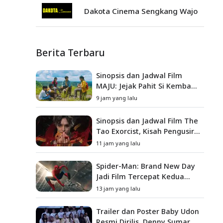
Dakota Cinema Sengkang Wajo
Berita Terbaru
Sinopsis dan Jadwal Film
MAJU: Jejak Pahit Si Kembang
Gula, Misteri Hilangnya
9 jam yang lalu
Bagas di Lokasi Jambore
Sinopsis dan Jadwal Film The
Tao Exorcist, Kisah Pengusir
Setan Melawan Kutukan
11 jam yang lalu
Mematikan
Spider-Man: Brand New Day
Jadi Film Tercepat Kedua
yang Berhasil Tembus US$1
13 jam yang lalu
Miliar
Trailer dan Poster Baby Udon
Resmi Dirilis, Denny Sumargo