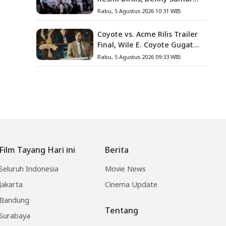
Angkat Kisah Nyata Fanny
Rabu, 5 Agustus 2026 10:31 WIB
Kondoh
Coyote vs. Acme Rilis Trailer
Final, Wile E. Coyote Gugat
Acme Corporation ke
Rabu, 5 Agustus 2026 09:33 WIB
Pengadilan
Film Tayang Hari ini
Berita
Seluruh Indonesia
Movie News
Jakarta
Cinema Update
Bandung
Tentang
Surabaya