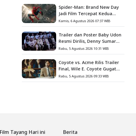
Spider-Man: Brand New Day
Jadi Film Tercepat Kedua
yang Berhasil Tembus US$1
Kamis, 6 Agustus 2026 07:37 WIB
Miliar
Trailer dan Poster Baby Udon
Resmi Dirilis, Denny Sumargo
Angkat Kisah Nyata Fanny
Rabu, 5 Agustus 2026 10:31 WIB
Kondoh
Coyote vs. Acme Rilis Trailer
Final, Wile E. Coyote Gugat
Acme Corporation ke
Rabu, 5 Agustus 2026 09:33 WIB
Pengadilan
Film Tayang Hari ini
Berita