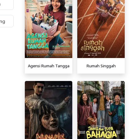
n
ng
Agensi Rumah Tangga
Rumah Singgah