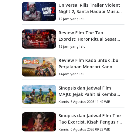
Universal Rilis Trailer Violent
Night 2, Santa Hadapi Musuh
Baru
12 jam yang lalu
Review Film The Tao
Exorcist: Horor Ritual Sesat
Taiwan yang Penuh Misteri
13 jam yang lalu
dan Teror Psikologis
Review Film Kado untuk Ibu:
Perjalanan Mencari Kado
yang Mengajarkan Arti
14 jam yang lalu
Keluarga
Sinopsis dan Jadwal Film
MAJU: Jejak Pahit Si Kembang
Gula, Misteri Hilangnya
Kamis, 6 Agustus 2026 11:49 WIB
Bagas di Lokasi Jambore
Sinopsis dan Jadwal Film The
Tao Exorcist, Kisah Pengusir
Setan Melawan Kutukan
Kamis, 6 Agustus 2026 09:28 WIB
Mematikan