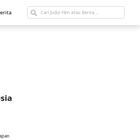
erita
sia
kapan