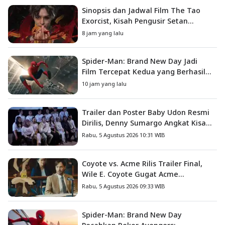
Sinopsis dan Jadwal Film The Tao
Exorcist, Kisah Pengusir Setan
Melawan Kutukan Mematikan
8 jam yang lalu
Spider-Man: Brand New Day Jadi
Film Tercepat Kedua yang Berhasil
Tembus US$1 Miliar
10 jam yang lalu
Trailer dan Poster Baby Udon Resmi
Dirilis, Denny Sumargo Angkat Kisah
Nyata Fanny Kondoh
Rabu, 5 Agustus 2026 10:31 WIB
Coyote vs. Acme Rilis Trailer Final,
Wile E. Coyote Gugat Acme
Corporation ke Pengadilan
Rabu, 5 Agustus 2026 09:33 WIB
Spider-Man: Brand New Day