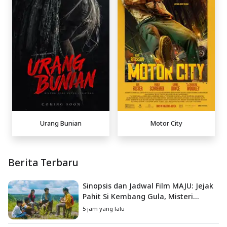
Urang Bunian
Motor City
Berita Terbaru
Sinopsis dan Jadwal Film MAJU: Jejak
Pahit Si Kembang Gula, Misteri
Hilangnya Bagas di Lokasi Jambore
5 jam yang lalu