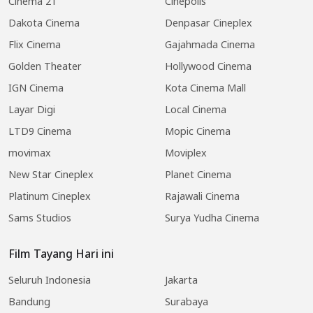
Cinema 21
Cinepolis
Dakota Cinema
Denpasar Cineplex
Flix Cinema
Gajahmada Cinema
Golden Theater
Hollywood Cinema
IGN Cinema
Kota Cinema Mall
Layar Digi
Local Cinema
LTD9 Cinema
Mopic Cinema
movimax
Moviplex
New Star Cineplex
Planet Cinema
Platinum Cineplex
Rajawali Cinema
Sams Studios
Surya Yudha Cinema
Film Tayang Hari ini
Seluruh Indonesia
Jakarta
Bandung
Surabaya