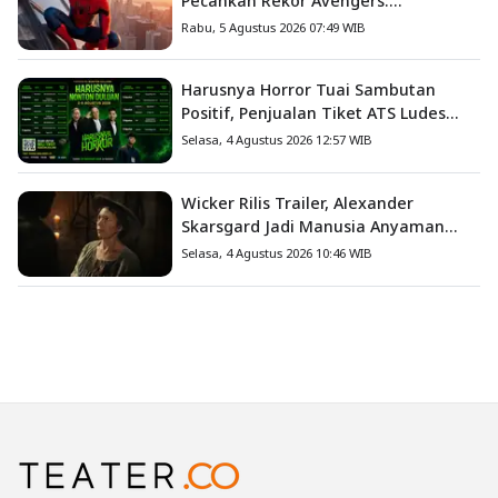
Pecahkan Rekor Avengers:
Endgame, Cetak Debut Box Office
Rabu, 5 Agustus 2026 07:49 WIB
Terbesar Sepanjang Sejarah
Harusnya Horror Tuai Sambutan
Positif, Penjualan Tiket ATS Ludes
Terjual
Selasa, 4 Agustus 2026 12:57 WIB
Wicker Rilis Trailer, Alexander
Skarsgard Jadi Manusia Anyaman
Jerami dalam Romansa Paling
Selasa, 4 Agustus 2026 10:46 WIB
Nyeleneh Tahun Ini