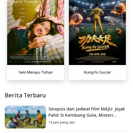
Seni Merayu Tuhan
Kung Fu Soccer
Berita Terbaru
Sinopsis dan Jadwal Film MAJU: Jejak
Pahit Si Kembang Gula, Misteri
Hilangnya Bagas di Lokasi Jambore
13 jam yang lalu