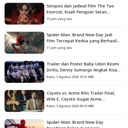
Sinopsis dan Jadwal Film The Tao
Exorcist, Kisah Pengusir Setan
Melawan Kutukan Mematikan
15 jam yang lalu
Spider-Man: Brand New Day Jadi
Film Tercepat Kedua yang Berhasil
Tembus US$1 Miliar
17 jam yang lalu
Trailer dan Poster Baby Udon Resmi
Dirilis, Denny Sumargo Angkat Kisah
Nyata Fanny Kondoh
Rabu, 5 Agustus 2026 10:31 WIB
Coyote vs. Acme Rilis Trailer Final,
Wile E. Coyote Gugat Acme
Corporation ke Pengadilan
Rabu, 5 Agustus 2026 09:33 WIB
Spider-Man: Brand New Day