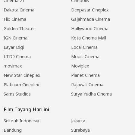
Cinema 21
Cinepolis
Dakota Cinema
Denpasar Cineplex
Flix Cinema
Gajahmada Cinema
Golden Theater
Hollywood Cinema
IGN Cinema
Kota Cinema Mall
Layar Digi
Local Cinema
LTD9 Cinema
Mopic Cinema
movimax
Moviplex
New Star Cineplex
Planet Cinema
Platinum Cineplex
Rajawali Cinema
Sams Studios
Surya Yudha Cinema
Film Tayang Hari ini
Seluruh Indonesia
Jakarta
Bandung
Surabaya