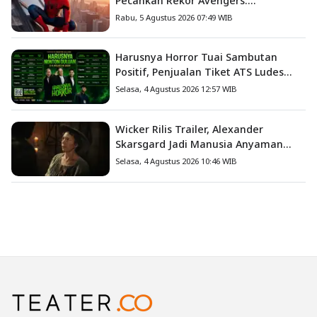
Pecahkan Rekor Avengers:
Endgame, Cetak Debut Box Office
Rabu, 5 Agustus 2026 07:49 WIB
Terbesar Sepanjang Sejarah
Harusnya Horror Tuai Sambutan
Positif, Penjualan Tiket ATS Ludes
Terjual
Selasa, 4 Agustus 2026 12:57 WIB
Wicker Rilis Trailer, Alexander
Skarsgard Jadi Manusia Anyaman
Jerami dalam Romansa Paling
Selasa, 4 Agustus 2026 10:46 WIB
Nyeleneh Tahun Ini