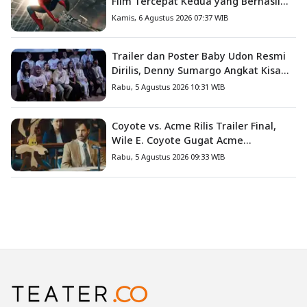
Film Tercepat Kedua yang Berhasil
Tembus US$1 Miliar
Kamis, 6 Agustus 2026 07:37 WIB
Trailer dan Poster Baby Udon Resmi
Dirilis, Denny Sumargo Angkat Kisah
Nyata Fanny Kondoh
Rabu, 5 Agustus 2026 10:31 WIB
Coyote vs. Acme Rilis Trailer Final,
Wile E. Coyote Gugat Acme
Corporation ke Pengadilan
Rabu, 5 Agustus 2026 09:33 WIB