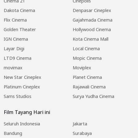
Cinema 21
Cinepolis
Dakota Cinema
Denpasar Cineplex
Flix Cinema
Gajahmada Cinema
Golden Theater
Hollywood Cinema
IGN Cinema
Kota Cinema Mall
Layar Digi
Local Cinema
LTD9 Cinema
Mopic Cinema
movimax
Moviplex
New Star Cineplex
Planet Cinema
Platinum Cineplex
Rajawali Cinema
Sams Studios
Surya Yudha Cinema
Film Tayang Hari ini
Seluruh Indonesia
Jakarta
Bandung
Surabaya