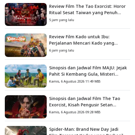
Review Film The Tao Exorcist: Horor
Ritual Sesat Taiwan yang Penuh
Misteri dan Teror Psikologis
5 jam yang lalu
Review Film Kado untuk Ibu:
Perjalanan Mencari Kado yang
Mengajarkan Arti Keluarga
6 jam yang lalu
Sinopsis dan Jadwal Film MAJU: Jejak
Pahit Si Kembang Gula, Misteri
Hilangnya Bagas di Lokasi Jambore
Kamis, 6 Agustus 2026 11:49 WIB
Sinopsis dan Jadwal Film The Tao
Exorcist, Kisah Pengusir Setan
Melawan Kutukan Mematikan
Kamis, 6 Agustus 2026 09:28 WIB
Spider-Man: Brand New Day Jadi