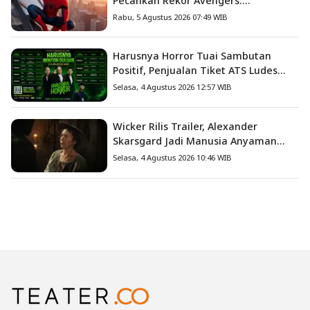
Pecahkan Rekor Avengers:
Endgame, Cetak Debut Box Office
Rabu, 5 Agustus 2026 07:49 WIB
Terbesar Sepanjang Sejarah
Harusnya Horror Tuai Sambutan
Positif, Penjualan Tiket ATS Ludes
Terjual
Selasa, 4 Agustus 2026 12:57 WIB
Wicker Rilis Trailer, Alexander
Skarsgard Jadi Manusia Anyaman
Jerami dalam Romansa Paling
Selasa, 4 Agustus 2026 10:46 WIB
Nyeleneh Tahun Ini