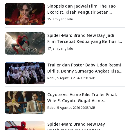
Sinopsis dan Jadwal Film The Tao
Exorcist, Kisah Pengusir Setan
Melawan Kutukan Mematikan
15 jam yang lalu
Spider-Man: Brand New Day Jadi
Film Tercepat Kedua yang Berhasil
Tembus US$1 Miliar
17 jam yang lalu
Trailer dan Poster Baby Udon Resmi
Dirilis, Denny Sumargo Angkat Kisah
Nyata Fanny Kondoh
Rabu, 5 Agustus 2026 10:31 WIB
Coyote vs. Acme Rilis Trailer Final,
Wile E. Coyote Gugat Acme
Corporation ke Pengadilan
Rabu, 5 Agustus 2026 09:33 WIB
Spider-Man: Brand New Day