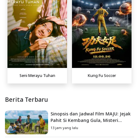
Seni Merayu Tuhan
Kung Fu Soccer
Berita Terbaru
Sinopsis dan Jadwal Film MAJU: Jejak
Pahit Si Kembang Gula, Misteri
Hilangnya Bagas di Lokasi Jambore
13 jam yang lalu