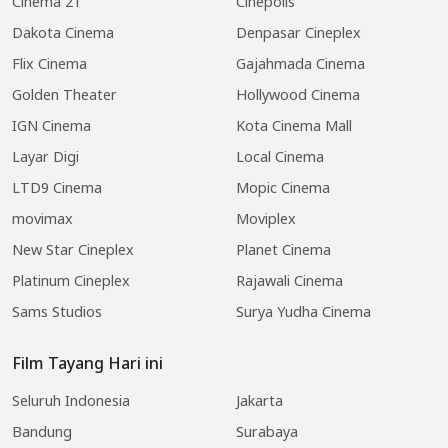
Cinema 21
Cinepolis
Dakota Cinema
Denpasar Cineplex
Flix Cinema
Gajahmada Cinema
Golden Theater
Hollywood Cinema
IGN Cinema
Kota Cinema Mall
Layar Digi
Local Cinema
LTD9 Cinema
Mopic Cinema
movimax
Moviplex
New Star Cineplex
Planet Cinema
Platinum Cineplex
Rajawali Cinema
Sams Studios
Surya Yudha Cinema
Film Tayang Hari ini
Seluruh Indonesia
Jakarta
Bandung
Surabaya