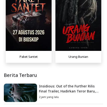
Paket Santet
Urang Bunian
Berita Terbaru
Insidious: Out of the Further Rilis
Final Trailer, Hadirkan Teror Baru,
Iblis Kini Masuk ke Dunia Manusia
2 jam yang lalu