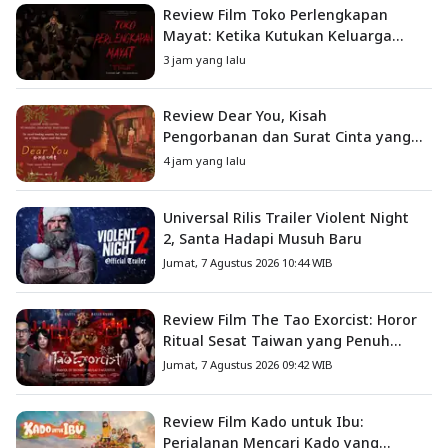
Review Film Toko Perlengkapan
Mayat: Ketika Kutukan Keluarga
Menjadi Sumber Teror yang
3 jam yang lalu
Sesungguhnya
Review Dear You, Kisah
Pengorbanan dan Surat Cinta yang
Menyentuh Hati
4 jam yang lalu
Universal Rilis Trailer Violent Night
2, Santa Hadapi Musuh Baru
Jumat, 7 Agustus 2026 10:44 WIB
Review Film The Tao Exorcist: Horor
Ritual Sesat Taiwan yang Penuh
Misteri dan Teror Psikologis
Jumat, 7 Agustus 2026 09:42 WIB
Review Film Kado untuk Ibu:
Perjalanan Mencari Kado yang