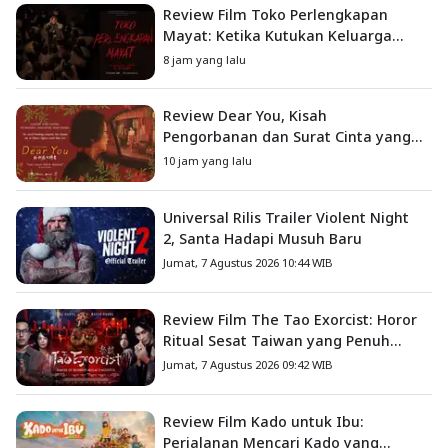
Review Film Toko Perlengkapan
Mayat: Ketika Kutukan Keluarga
Menjadi Sumber Teror yang
8 jam yang lalu
Sesungguhnya
Review Dear You, Kisah
Pengorbanan dan Surat Cinta yang
Menyentuh Hati
10 jam yang lalu
Universal Rilis Trailer Violent Night
2, Santa Hadapi Musuh Baru
Jumat, 7 Agustus 2026 10:44 WIB
Review Film The Tao Exorcist: Horor
Ritual Sesat Taiwan yang Penuh
Misteri dan Teror Psikologis
Jumat, 7 Agustus 2026 09:42 WIB
Review Film Kado untuk Ibu:
Perjalanan Mencari Kado yang