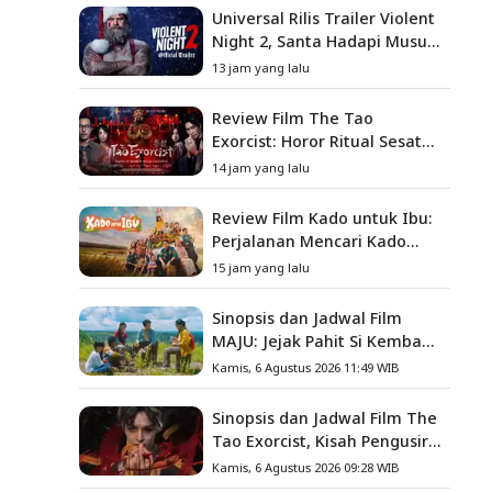
Universal Rilis Trailer Violent
Night 2, Santa Hadapi Musuh
Baru
13 jam yang lalu
Review Film The Tao
Exorcist: Horor Ritual Sesat
Taiwan yang Penuh Misteri
14 jam yang lalu
dan Teror Psikologis
Review Film Kado untuk Ibu:
Perjalanan Mencari Kado
yang Mengajarkan Arti
15 jam yang lalu
Keluarga
Sinopsis dan Jadwal Film
MAJU: Jejak Pahit Si Kembang
Gula, Misteri Hilangnya
Kamis, 6 Agustus 2026 11:49 WIB
Bagas di Lokasi Jambore
Sinopsis dan Jadwal Film The
Tao Exorcist, Kisah Pengusir
Setan Melawan Kutukan
Kamis, 6 Agustus 2026 09:28 WIB
Mematikan