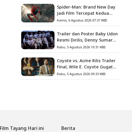
Spider-Man: Brand New Day
Jadi Film Tercepat Kedua
yang Berhasil Tembus US$1
Kamis, 6 Agustus 2026 07:37 WIB
Miliar
Trailer dan Poster Baby Udon
Resmi Dirilis, Denny Sumargo
Angkat Kisah Nyata Fanny
Rabu, 5 Agustus 2026 10:31 WIB
Kondoh
Coyote vs. Acme Rilis Trailer
Final, Wile E. Coyote Gugat
Acme Corporation ke
Rabu, 5 Agustus 2026 09:33 WIB
Pengadilan
Film Tayang Hari ini
Berita