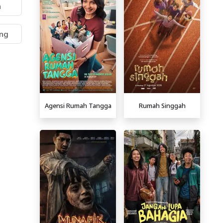
n
ng
Agensi Rumah Tangga
Rumah Singgah