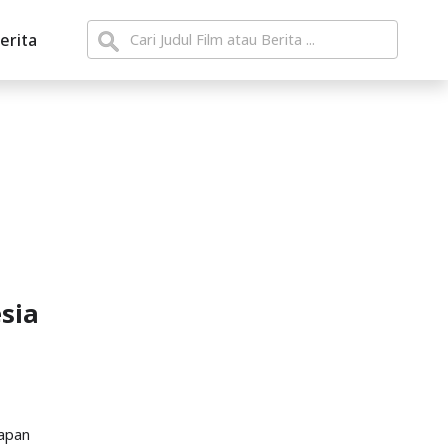
erita
sia
kapan