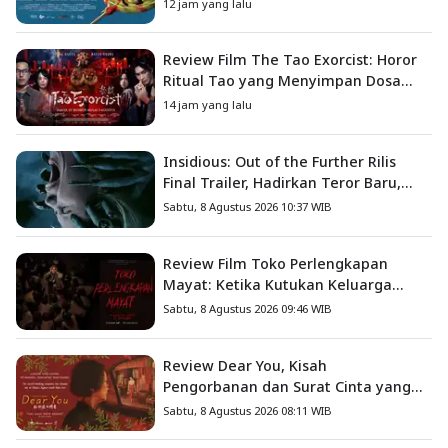
Petualangan Anak
12 jam yang lalu
Review Film The Tao Exorcist: Horor
Ritual Tao yang Menyimpan Dosa
Masa Lalu
14 jam yang lalu
Insidious: Out of the Further Rilis
Final Trailer, Hadirkan Teror Baru,
Iblis Kini Masuk ke Dunia Manusia
Sabtu, 8 Agustus 2026 10:37 WIB
Review Film Toko Perlengkapan
Mayat: Ketika Kutukan Keluarga
Menjadi Sumber Teror yang
Sabtu, 8 Agustus 2026 09:46 WIB
Sesungguhnya
Review Dear You, Kisah
Pengorbanan dan Surat Cinta yang
Menyentuh Hati
Sabtu, 8 Agustus 2026 08:11 WIB