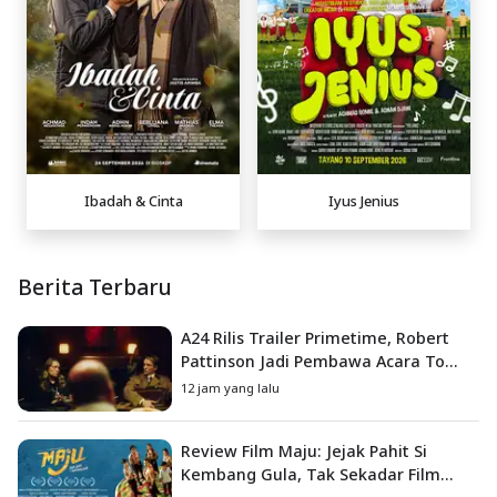
Ibadah & Cinta
Iyus Jenius
Berita Terbaru
A24 Rilis Trailer Primetime, Robert
Pattinson Jadi Pembawa Acara To
Catch a Predator
12 jam yang lalu
Review Film Maju: Jejak Pahit Si
Kembang Gula, Tak Sekadar Film