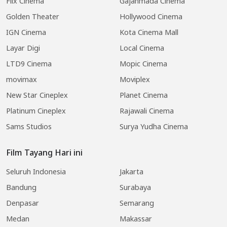
Flix Cinema
Gajahmada Cinema
Golden Theater
Hollywood Cinema
IGN Cinema
Kota Cinema Mall
Layar Digi
Local Cinema
LTD9 Cinema
Mopic Cinema
movimax
Moviplex
New Star Cineplex
Planet Cinema
Platinum Cineplex
Rajawali Cinema
Sams Studios
Surya Yudha Cinema
Film Tayang Hari ini
Seluruh Indonesia
Jakarta
Bandung
Surabaya
Denpasar
Semarang
Medan
Makassar