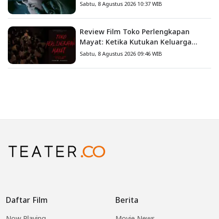
Iblis Kini Masuk ke Dunia Manusia
Sabtu, 8 Agustus 2026 10:37 WIB
Review Film Toko Perlengkapan
Mayat: Ketika Kutukan Keluarga
Menjadi Sumber Teror yang
Sabtu, 8 Agustus 2026 09:46 WIB
Sesungguhnya
Daftar Film
Berita
Now Playing
Movie News