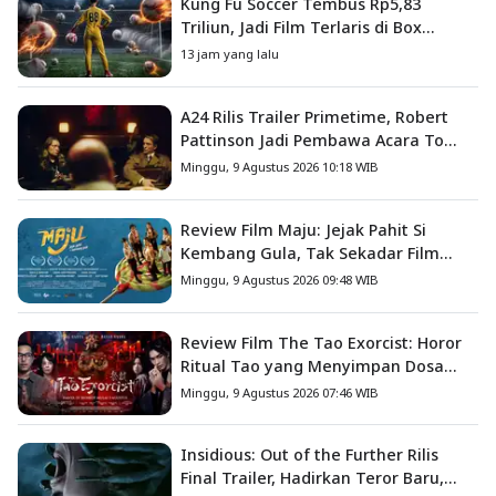
Kung Fu Soccer Tembus Rp5,83
Triliun, Jadi Film Terlaris di Box
Office China
13 jam yang lalu
A24 Rilis Trailer Primetime, Robert
Pattinson Jadi Pembawa Acara To
Catch a Predator
Minggu, 9 Agustus 2026 10:18 WIB
Review Film Maju: Jejak Pahit Si
Kembang Gula, Tak Sekadar Film
Petualangan Anak
Minggu, 9 Agustus 2026 09:48 WIB
Review Film The Tao Exorcist: Horor
Ritual Tao yang Menyimpan Dosa
Masa Lalu
Minggu, 9 Agustus 2026 07:46 WIB
Insidious: Out of the Further Rilis
Final Trailer, Hadirkan Teror Baru,