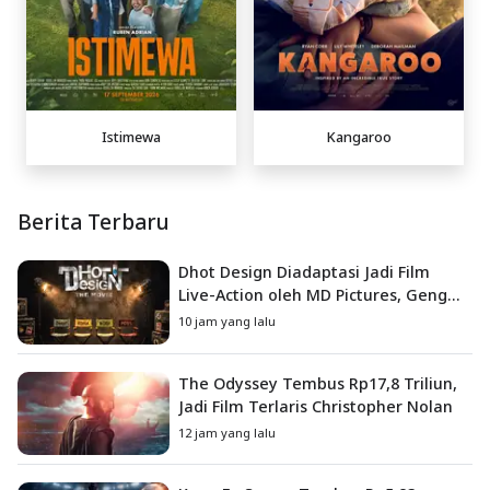
Istimewa
Kangaroo
Berita Terbaru
Dhot Design Diadaptasi Jadi Film
Live-Action oleh MD Pictures, Geng
4G Siap ke Layar Lebar
10 jam yang lalu
The Odyssey Tembus Rp17,8 Triliun,
Jadi Film Terlaris Christopher Nolan
12 jam yang lalu