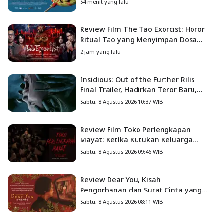
Petualangan Anak
54 menit yang lalu
Review Film The Tao Exorcist: Horor
Ritual Tao yang Menyimpan Dosa
Masa Lalu
2 jam yang lalu
Insidious: Out of the Further Rilis
Final Trailer, Hadirkan Teror Baru,
Iblis Kini Masuk ke Dunia Manusia
Sabtu, 8 Agustus 2026 10:37 WIB
Review Film Toko Perlengkapan
Mayat: Ketika Kutukan Keluarga
Menjadi Sumber Teror yang
Sabtu, 8 Agustus 2026 09:46 WIB
Sesungguhnya
Review Dear You, Kisah
Pengorbanan dan Surat Cinta yang
Menyentuh Hati
Sabtu, 8 Agustus 2026 08:11 WIB