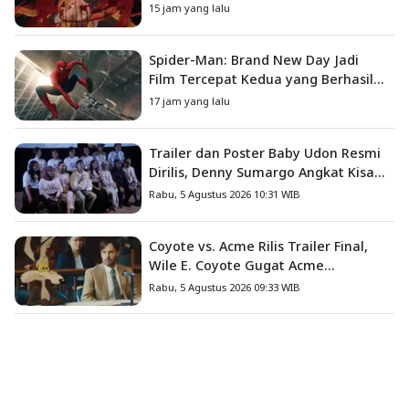
Melawan Kutukan Mematikan
15 jam yang lalu
Spider-Man: Brand New Day Jadi
Film Tercepat Kedua yang Berhasil
Tembus US$1 Miliar
17 jam yang lalu
Trailer dan Poster Baby Udon Resmi
Dirilis, Denny Sumargo Angkat Kisah
Nyata Fanny Kondoh
Rabu, 5 Agustus 2026 10:31 WIB
Coyote vs. Acme Rilis Trailer Final,
Wile E. Coyote Gugat Acme
Corporation ke Pengadilan
Rabu, 5 Agustus 2026 09:33 WIB