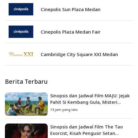
Cinepolis Sun Plaza Medan
Cinepolis Plaza Medan Fair
Cambridge City Square XXI Medan
Berita Terbaru
Sinopsis dan Jadwal Film MAJU: Jejak
Pahit Si Kembang Gula, Misteri
Hilangnya Bagas di Lokasi Jambore
13 jam yang lalu
Sinopsis dan Jadwal Film The Tao
Exorcist, Kisah Pengusir Setan