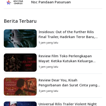
Nsc Pandaan Pasuruan
Berita Terbaru
Insidious: Out of the Further Rilis
Final Trailer, Hadirkan Teror Baru,
Iblis Kini Masuk ke Dunia Manusia
1 jam yang lalu
Review Film Toko Perlengkapan
Mayat: Ketika Kutukan Keluarga
Menjadi Sumber Teror yang
1 jam yang lalu
Sesungguhnya
Review Dear You, Kisah
Pengorbanan dan Surat Cinta yang
Menyentuh Hati
3 jam yang lalu
Universal Rilis Trailer Violent Night