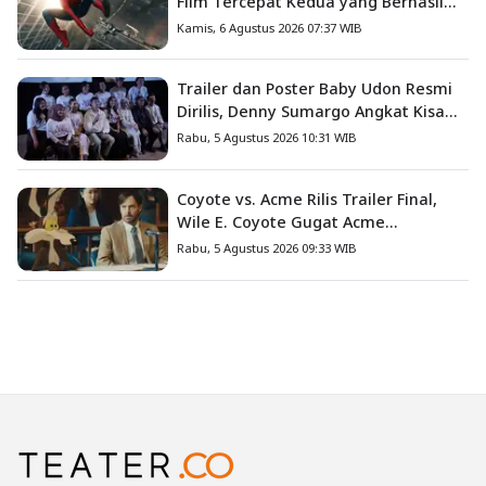
Film Tercepat Kedua yang Berhasil
Tembus US$1 Miliar
Kamis, 6 Agustus 2026 07:37 WIB
Trailer dan Poster Baby Udon Resmi
Dirilis, Denny Sumargo Angkat Kisah
Nyata Fanny Kondoh
Rabu, 5 Agustus 2026 10:31 WIB
Coyote vs. Acme Rilis Trailer Final,
Wile E. Coyote Gugat Acme
Corporation ke Pengadilan
Rabu, 5 Agustus 2026 09:33 WIB