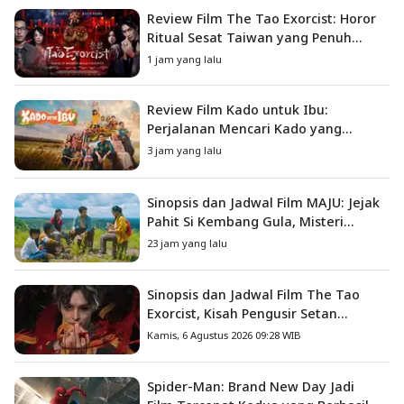
Review Film The Tao Exorcist: Horor
Ritual Sesat Taiwan yang Penuh
Misteri dan Teror Psikologis
1 jam yang lalu
Review Film Kado untuk Ibu:
Perjalanan Mencari Kado yang
Mengajarkan Arti Keluarga
3 jam yang lalu
Sinopsis dan Jadwal Film MAJU: Jejak
Pahit Si Kembang Gula, Misteri
Hilangnya Bagas di Lokasi Jambore
23 jam yang lalu
Sinopsis dan Jadwal Film The Tao
Exorcist, Kisah Pengusir Setan
Melawan Kutukan Mematikan
Kamis, 6 Agustus 2026 09:28 WIB
Spider-Man: Brand New Day Jadi