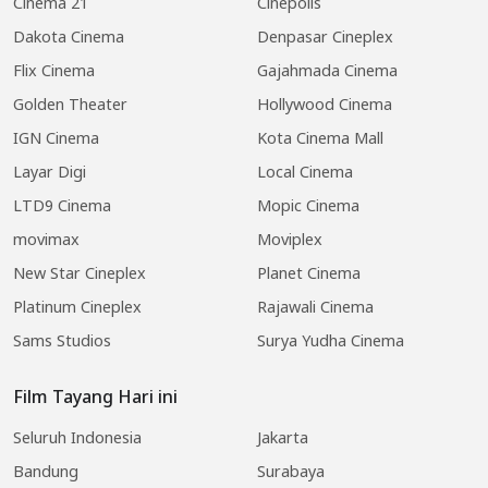
Cinema 21
Cinepolis
Dakota Cinema
Denpasar Cineplex
Flix Cinema
Gajahmada Cinema
Golden Theater
Hollywood Cinema
IGN Cinema
Kota Cinema Mall
Layar Digi
Local Cinema
LTD9 Cinema
Mopic Cinema
movimax
Moviplex
New Star Cineplex
Planet Cinema
Platinum Cineplex
Rajawali Cinema
Sams Studios
Surya Yudha Cinema
Film Tayang Hari ini
Seluruh Indonesia
Jakarta
Bandung
Surabaya