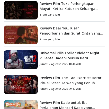
Review Film Toko Perlengkapan
Mayat: Ketika Kutukan Keluarga
Menjadi Sumber Teror yang
5 jam yang lalu
Sesungguhnya
Review Dear You, Kisah
Pengorbanan dan Surat Cinta yang
Menyentuh Hati
7 jam yang lalu
Universal Rilis Trailer Violent Night
2, Santa Hadapi Musuh Baru
Jumat, 7 Agustus 2026 10:44 WIB
Review Film The Tao Exorcist: Horor
Ritual Sesat Taiwan yang Penuh
Misteri dan Teror Psikologis
Jumat, 7 Agustus 2026 09:42 WIB
Review Film Kado untuk Ibu:
Perjalanan Mencari Kado yang