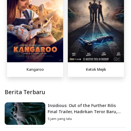
Kangaroo
Ketok Mejik
Berita Terbaru
Insidious: Out of the Further Rilis
Final Trailer, Hadirkan Teror Baru,
Iblis Kini Masuk ke Dunia Manusia
5 jam yang lalu