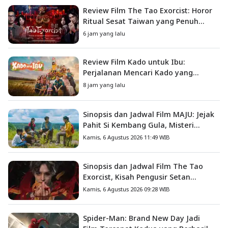
Review Film The Tao Exorcist: Horor
Ritual Sesat Taiwan yang Penuh
Misteri dan Teror Psikologis
6 jam yang lalu
Review Film Kado untuk Ibu:
Perjalanan Mencari Kado yang
Mengajarkan Arti Keluarga
8 jam yang lalu
Sinopsis dan Jadwal Film MAJU: Jejak
Pahit Si Kembang Gula, Misteri
Hilangnya Bagas di Lokasi Jambore
Kamis, 6 Agustus 2026 11:49 WIB
Sinopsis dan Jadwal Film The Tao
Exorcist, Kisah Pengusir Setan
Melawan Kutukan Mematikan
Kamis, 6 Agustus 2026 09:28 WIB
Spider-Man: Brand New Day Jadi