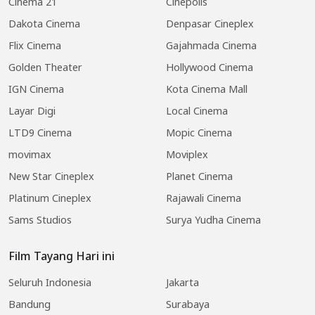
Cinema 21
Cinepolis
Dakota Cinema
Denpasar Cineplex
Flix Cinema
Gajahmada Cinema
Golden Theater
Hollywood Cinema
IGN Cinema
Kota Cinema Mall
Layar Digi
Local Cinema
LTD9 Cinema
Mopic Cinema
movimax
Moviplex
New Star Cineplex
Planet Cinema
Platinum Cineplex
Rajawali Cinema
Sams Studios
Surya Yudha Cinema
Film Tayang Hari ini
Seluruh Indonesia
Jakarta
Bandung
Surabaya