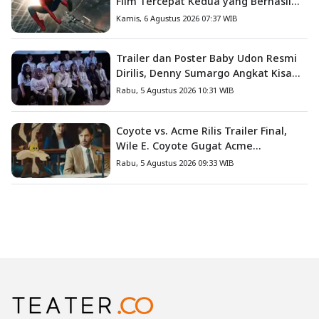
Film Tercepat Kedua yang Berhasil
Tembus US$1 Miliar
Kamis, 6 Agustus 2026 07:37 WIB
Trailer dan Poster Baby Udon Resmi
Dirilis, Denny Sumargo Angkat Kisah
Nyata Fanny Kondoh
Rabu, 5 Agustus 2026 10:31 WIB
Coyote vs. Acme Rilis Trailer Final,
Wile E. Coyote Gugat Acme
Corporation ke Pengadilan
Rabu, 5 Agustus 2026 09:33 WIB