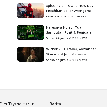
Spider-Man: Brand New Day
Pecahkan Rekor Avengers:
Endgame, Cetak Debut Box
Rabu, 5 Agustus 2026 07:49 WIB
Office Terbesar Sepanjang
Sejarah
Harusnya Horror Tuai
Sambutan Positif, Penjualan
Tiket ATS Ludes Terjual
Selasa, 4 Agustus 2026 12:57 WIB
Wicker Rilis Trailer, Alexander
Skarsgard Jadi Manusia
Anyaman Jerami dalam
Selasa, 4 Agustus 2026 10:46 WIB
Romansa Paling Nyeleneh
Tahun Ini
Film Tayang Hari ini
Berita