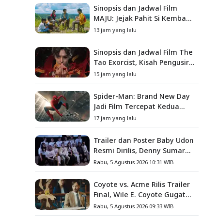
Sinopsis dan Jadwal Film
MAJU: Jejak Pahit Si Kembang
Gula, Misteri Hilangnya
13 jam yang lalu
Bagas di Lokasi Jambore
Sinopsis dan Jadwal Film The
Tao Exorcist, Kisah Pengusir
Setan Melawan Kutukan
15 jam yang lalu
Mematikan
Spider-Man: Brand New Day
Jadi Film Tercepat Kedua
yang Berhasil Tembus US$1
17 jam yang lalu
Miliar
Trailer dan Poster Baby Udon
Resmi Dirilis, Denny Sumargo
Angkat Kisah Nyata Fanny
Rabu, 5 Agustus 2026 10:31 WIB
Kondoh
Coyote vs. Acme Rilis Trailer
Final, Wile E. Coyote Gugat
Acme Corporation ke
Rabu, 5 Agustus 2026 09:33 WIB
Pengadilan