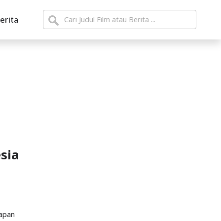
erita
sia
kapan