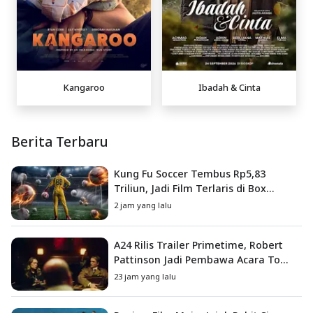
Kangaroo
Ibadah & Cinta
Berita Terbaru
Kung Fu Soccer Tembus Rp5,83
Triliun, Jadi Film Terlaris di Box
Office China
2 jam yang lalu
A24 Rilis Trailer Primetime, Robert
Pattinson Jadi Pembawa Acara To
Catch a Predator
23 jam yang lalu