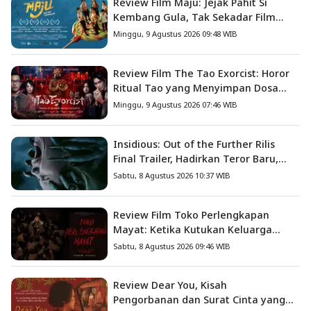
Review Film Maju: Jejak Pahit Si
Kembang Gula, Tak Sekadar Film
Petualangan Anak
Minggu, 9 Agustus 2026 09:48 WIB
Review Film The Tao Exorcist: Horor
Ritual Tao yang Menyimpan Dosa
Masa Lalu
Minggu, 9 Agustus 2026 07:46 WIB
Insidious: Out of the Further Rilis
Final Trailer, Hadirkan Teror Baru,
Iblis Kini Masuk ke Dunia Manusia
Sabtu, 8 Agustus 2026 10:37 WIB
Review Film Toko Perlengkapan
Mayat: Ketika Kutukan Keluarga
Menjadi Sumber Teror yang
Sabtu, 8 Agustus 2026 09:46 WIB
Sesungguhnya
Review Dear You, Kisah
Pengorbanan dan Surat Cinta yang