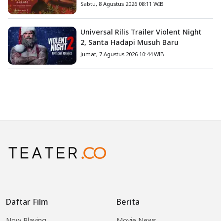
Menyentuh Hati
Sabtu, 8 Agustus 2026 08:11 WIB
Universal Rilis Trailer Violent Night
2, Santa Hadapi Musuh Baru
Jumat, 7 Agustus 2026 10:44 WIB
Daftar Film
Berita
Now Playing
Movie News