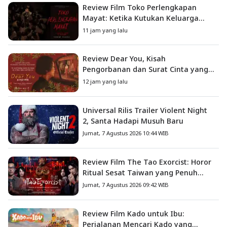
Review Film Toko Perlengkapan
Mayat: Ketika Kutukan Keluarga
Menjadi Sumber Teror yang
11 jam yang lalu
Sesungguhnya
Review Dear You, Kisah
Pengorbanan dan Surat Cinta yang
Menyentuh Hati
12 jam yang lalu
Universal Rilis Trailer Violent Night
2, Santa Hadapi Musuh Baru
Jumat, 7 Agustus 2026 10:44 WIB
Review Film The Tao Exorcist: Horor
Ritual Sesat Taiwan yang Penuh
Misteri dan Teror Psikologis
Jumat, 7 Agustus 2026 09:42 WIB
Review Film Kado untuk Ibu:
Perjalanan Mencari Kado yang