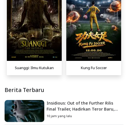
Suanggi: Ilmu Kutukan
Kung Fu Soccer
Berita Terbaru
Insidious: Out of the Further Rilis
Final Trailer, Hadirkan Teror Baru,
Iblis Kini Masuk ke Dunia Manusia
10 jam yang lalu