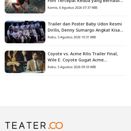
Film Tercepat Kedua yang Berhasil
Tembus US$1 Miliar
Kamis, 6 Agustus 2026 07:37 WIB
Trailer dan Poster Baby Udon Resmi
Dirilis, Denny Sumargo Angkat Kisah
Nyata Fanny Kondoh
Rabu, 5 Agustus 2026 10:31 WIB
Coyote vs. Acme Rilis Trailer Final,
Wile E. Coyote Gugat Acme
Corporation ke Pengadilan
Rabu, 5 Agustus 2026 09:33 WIB