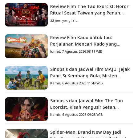
Review Film The Tao Exorcist: Horor
Ritual Sesat Taiwan yang Penuh
Misteri dan Teror Psikologis
22 jam yang lalu
Review Film Kado untuk Ibu:
Perjalanan Mencari Kado yang
Mengajarkan Arti Keluarga
Jumat, 7 Agustus 2026 08:11 WIB
Sinopsis dan Jadwal Film MAJU: Jejak
Pahit Si Kembang Gula, Misteri
Hilangnya Bagas di Lokasi Jambore
Kamis, 6 Agustus 2026 11:49 WIB
Sinopsis dan Jadwal Film The Tao
Exorcist, Kisah Pengusir Setan
Melawan Kutukan Mematikan
Kamis, 6 Agustus 2026 09:28 WIB
Spider-Man: Brand New Day Jadi