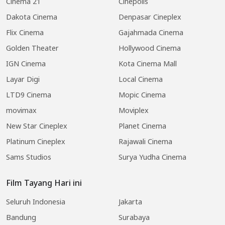
Cinema 21
Cinepolis
Dakota Cinema
Denpasar Cineplex
Flix Cinema
Gajahmada Cinema
Golden Theater
Hollywood Cinema
IGN Cinema
Kota Cinema Mall
Layar Digi
Local Cinema
LTD9 Cinema
Mopic Cinema
movimax
Moviplex
New Star Cineplex
Planet Cinema
Platinum Cineplex
Rajawali Cinema
Sams Studios
Surya Yudha Cinema
Film Tayang Hari ini
Seluruh Indonesia
Jakarta
Bandung
Surabaya