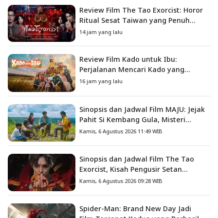
Review Film The Tao Exorcist: Horor
Ritual Sesat Taiwan yang Penuh
Misteri dan Teror Psikologis
14 jam yang lalu
Review Film Kado untuk Ibu:
Perjalanan Mencari Kado yang
Mengajarkan Arti Keluarga
16 jam yang lalu
Sinopsis dan Jadwal Film MAJU: Jejak
Pahit Si Kembang Gula, Misteri
Hilangnya Bagas di Lokasi Jambore
Kamis, 6 Agustus 2026 11:49 WIB
Sinopsis dan Jadwal Film The Tao
Exorcist, Kisah Pengusir Setan
Melawan Kutukan Mematikan
Kamis, 6 Agustus 2026 09:28 WIB
Spider-Man: Brand New Day Jadi