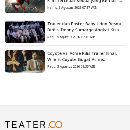
Film Tercepat Kedua yang Berhasil
Tembus US$1 Miliar
Kamis, 6 Agustus 2026 07:37 WIB
Trailer dan Poster Baby Udon Resmi
Dirilis, Denny Sumargo Angkat Kisah
Nyata Fanny Kondoh
Rabu, 5 Agustus 2026 10:31 WIB
Coyote vs. Acme Rilis Trailer Final,
Wile E. Coyote Gugat Acme
Corporation ke Pengadilan
Rabu, 5 Agustus 2026 09:33 WIB