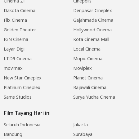
Cinema 21
Cinepolis
Dakota Cinema
Denpasar Cineplex
Flix Cinema
Gajahmada Cinema
Golden Theater
Hollywood Cinema
IGN Cinema
Kota Cinema Mall
Layar Digi
Local Cinema
LTD9 Cinema
Mopic Cinema
movimax
Moviplex
New Star Cineplex
Planet Cinema
Platinum Cineplex
Rajawali Cinema
Sams Studios
Surya Yudha Cinema
Film Tayang Hari ini
Seluruh Indonesia
Jakarta
Bandung
Surabaya