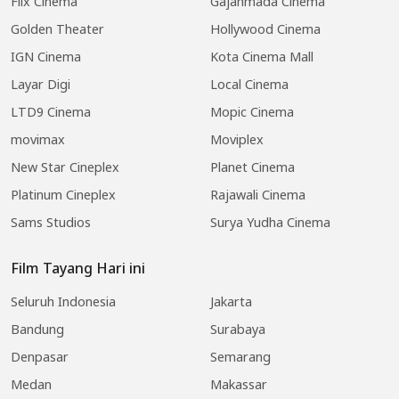
Flix Cinema
Gajahmada Cinema
Golden Theater
Hollywood Cinema
IGN Cinema
Kota Cinema Mall
Layar Digi
Local Cinema
LTD9 Cinema
Mopic Cinema
movimax
Moviplex
New Star Cineplex
Planet Cinema
Platinum Cineplex
Rajawali Cinema
Sams Studios
Surya Yudha Cinema
Film Tayang Hari ini
Seluruh Indonesia
Jakarta
Bandung
Surabaya
Denpasar
Semarang
Medan
Makassar