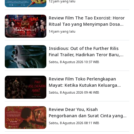
Petualangan Anak
12 jam yang lalu
Review Film The Tao Exorcist: Horor
Ritual Tao yang Menyimpan Dosa
Masa Lalu
14 jam yang lalu
Insidious: Out of the Further Rilis
Final Trailer, Hadirkan Teror Baru,
Iblis Kini Masuk ke Dunia Manusia
Sabtu, 8 Agustus 2026 10:37 WIB
Review Film Toko Perlengkapan
Mayat: Ketika Kutukan Keluarga
Menjadi Sumber Teror yang
Sabtu, 8 Agustus 2026 09:46 WIB
Sesungguhnya
Review Dear You, Kisah
Pengorbanan dan Surat Cinta yang
Menyentuh Hati
Sabtu, 8 Agustus 2026 08:11 WIB