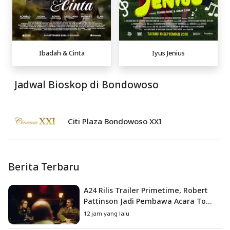
Ibadah & Cinta
Iyus Jenius
Jadwal Bioskop di Bondowoso
Citi Plaza Bondowoso XXI
Berita Terbaru
A24 Rilis Trailer Primetime, Robert
Pattinson Jadi Pembawa Acara To
Catch a Predator
12 jam yang lalu