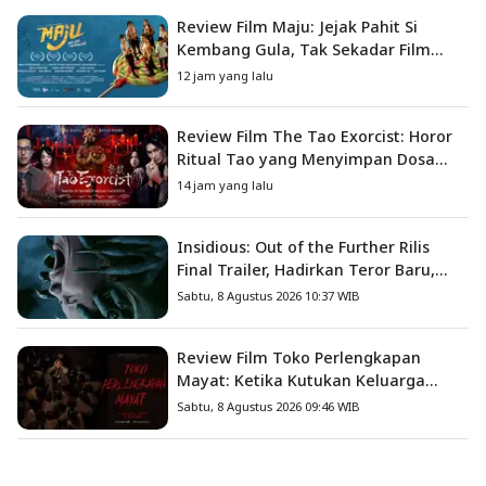
Review Film Maju: Jejak Pahit Si
Kembang Gula, Tak Sekadar Film
Petualangan Anak
12 jam yang lalu
Review Film The Tao Exorcist: Horor
Ritual Tao yang Menyimpan Dosa
Masa Lalu
14 jam yang lalu
Insidious: Out of the Further Rilis
Final Trailer, Hadirkan Teror Baru,
Iblis Kini Masuk ke Dunia Manusia
Sabtu, 8 Agustus 2026 10:37 WIB
Review Film Toko Perlengkapan
Mayat: Ketika Kutukan Keluarga
Menjadi Sumber Teror yang
Sabtu, 8 Agustus 2026 09:46 WIB
Sesungguhnya