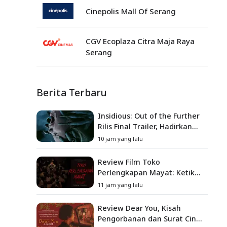
Cinepolis Mall Of Serang
CGV Ecoplaza Citra Maja Raya
Serang
Berita Terbaru
Insidious: Out of the Further
Rilis Final Trailer, Hadirkan
Teror Baru, Iblis Kini Masuk
10 jam yang lalu
ke Dunia Manusia
Review Film Toko
Perlengkapan Mayat: Ketika
Kutukan Keluarga Menjadi
11 jam yang lalu
Sumber Teror yang
Sesungguhnya
Review Dear You, Kisah
Pengorbanan dan Surat Cinta