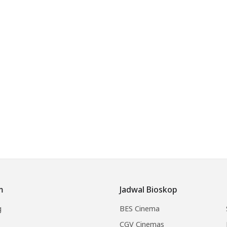
m
Jadwal Bioskop
g
BES Cinema
CGV Cinemas