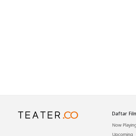
Daftar Fil
Now Playin
Upcoming