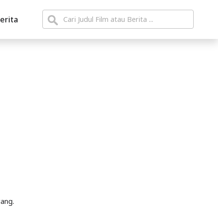
erita
rang.