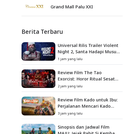
Grand Mall Palu XXI
Berita Terbaru
Universal Rilis Trailer Violent
Night 2, Santa Hadapi Musuh
Baru
1 jam yang lalu
Review Film The Tao
Exorcist: Horor Ritual Sesat
Taiwan yang Penuh Misteri
2 jam yang lalu
dan Teror Psikologis
Review Film Kado untuk Ibu:
Perjalanan Mencari Kado
yang Mengajarkan Arti
3 jam yang lalu
Keluarga
Sinopsis dan Jadwal Film
MAJU: Jejak Pahit Si Kembang