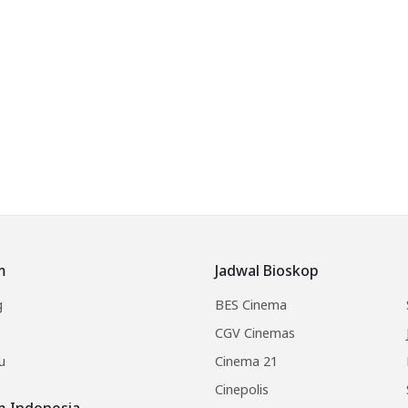
m
Jadwal Bioskop
g
BES Cinema
CGV Cinemas
u
Cinema 21
Cinepolis
lm Indonesia