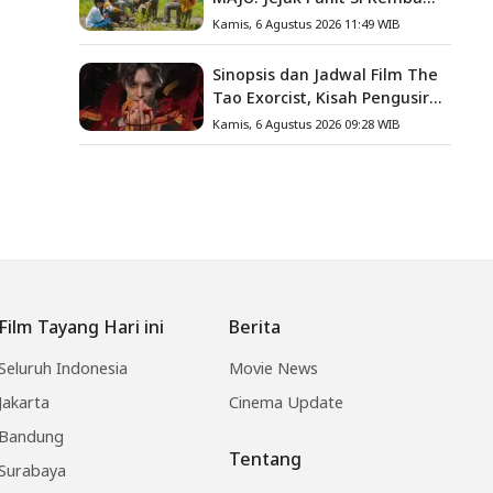
Gula, Misteri Hilangnya
Kamis, 6 Agustus 2026 11:49 WIB
Bagas di Lokasi Jambore
Sinopsis dan Jadwal Film The
Tao Exorcist, Kisah Pengusir
Setan Melawan Kutukan
Kamis, 6 Agustus 2026 09:28 WIB
Mematikan
Film Tayang Hari ini
Berita
Seluruh Indonesia
Movie News
Jakarta
Cinema Update
Bandung
Tentang
Surabaya