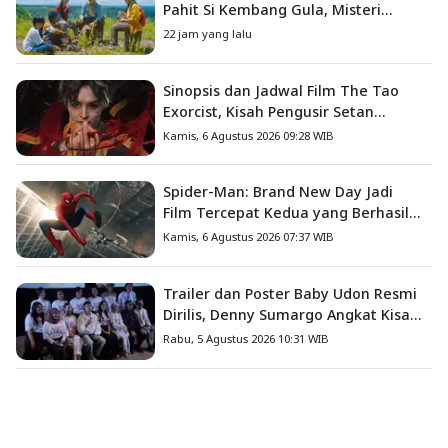
Pahit Si Kembang Gula, Misteri
Hilangnya Bagas di Lokasi Jambore
22 jam yang lalu
Sinopsis dan Jadwal Film The Tao
Exorcist, Kisah Pengusir Setan
Melawan Kutukan Mematikan
Kamis, 6 Agustus 2026 09:28 WIB
Spider-Man: Brand New Day Jadi
Film Tercepat Kedua yang Berhasil
Tembus US$1 Miliar
Kamis, 6 Agustus 2026 07:37 WIB
Trailer dan Poster Baby Udon Resmi
Dirilis, Denny Sumargo Angkat Kisah
Nyata Fanny Kondoh
Rabu, 5 Agustus 2026 10:31 WIB