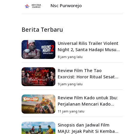
Nsc Purworejo
Berita Terbaru
Universal Rilis Trailer Violent
Night 2, Santa Hadapi Musuh
Baru
8 jam yang lalu
Review Film The Tao
Exorcist: Horor Ritual Sesat
Taiwan yang Penuh Misteri
9 jam yang lalu
dan Teror Psikologis
Review Film Kado untuk Ibu:
Perjalanan Mencari Kado
yang Mengajarkan Arti
11 jam yang lalu
Keluarga
Sinopsis dan Jadwal Film
MAJU: Jejak Pahit Si Kembang