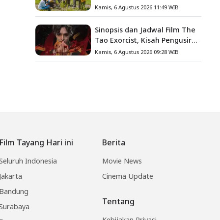
Gula, Misteri Hilangnya
Kamis, 6 Agustus 2026 11:49 WIB
Bagas di Lokasi Jambore
Sinopsis dan Jadwal Film The
Tao Exorcist, Kisah Pengusir
Setan Melawan Kutukan
Kamis, 6 Agustus 2026 09:28 WIB
Mematikan
Film Tayang Hari ini
Berita
Seluruh Indonesia
Movie News
Jakarta
Cinema Update
Bandung
Tentang
Surabaya
Kebijakan Privasi