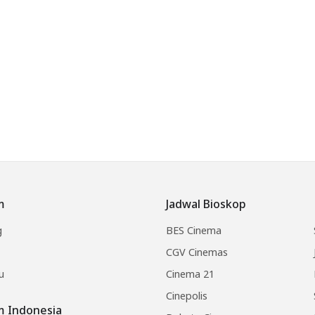
m
Jadwal Bioskop
g
BES Cinema
CGV Cinemas
u
Cinema 21
Cinepolis
lm Indonesia