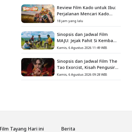
Review Film Kado untuk Ibu:
Perjalanan Mencari Kado
yang Mengajarkan Arti
18 jam yang lalu
Keluarga
Sinopsis dan Jadwal Film
MAJU: Jejak Pahit Si Kembang
Gula, Misteri Hilangnya
Kamis, 6 Agustus 2026 11:49 WIB
Bagas di Lokasi Jambore
Sinopsis dan Jadwal Film The
Tao Exorcist, Kisah Pengusir
Setan Melawan Kutukan
Kamis, 6 Agustus 2026 09:28 WIB
Mematikan
Film Tayang Hari ini
Berita