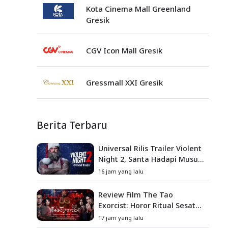
Kota Cinema Mall Greenland
Gresik
CGV Icon Mall Gresik
Gressmall XXI Gresik
Berita Terbaru
Universal Rilis Trailer Violent
Night 2, Santa Hadapi Musuh
Baru
16 jam yang lalu
Review Film The Tao
Exorcist: Horor Ritual Sesat
Taiwan yang Penuh Misteri
17 jam yang lalu
dan Teror Psikologis