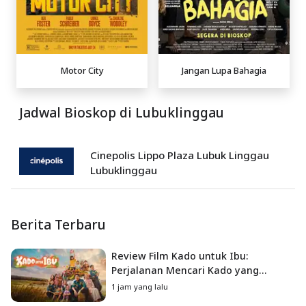
Motor City
Jangan Lupa Bahagia
Jadwal Bioskop di Lubuklinggau
Cinepolis Lippo Plaza Lubuk Linggau
Lubuklinggau
Berita Terbaru
Review Film Kado untuk Ibu:
Perjalanan Mencari Kado yang
Mengajarkan Arti Keluarga
1 jam yang lalu