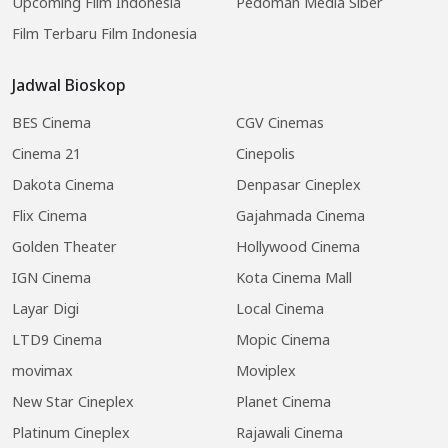
Upcoming Film Indonesia
Pedoman Media Siber
Film Terbaru Film Indonesia
Jadwal Bioskop
BES Cinema
CGV Cinemas
Cinema 21
Cinepolis
Dakota Cinema
Denpasar Cineplex
Flix Cinema
Gajahmada Cinema
Golden Theater
Hollywood Cinema
IGN Cinema
Kota Cinema Mall
Layar Digi
Local Cinema
LTD9 Cinema
Mopic Cinema
movimax
Moviplex
New Star Cineplex
Planet Cinema
Platinum Cineplex
Rajawali Cinema