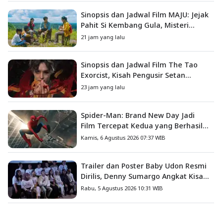
Sinopsis dan Jadwal Film MAJU: Jejak
Pahit Si Kembang Gula, Misteri
Hilangnya Bagas di Lokasi Jambore
21 jam yang lalu
Sinopsis dan Jadwal Film The Tao
Exorcist, Kisah Pengusir Setan
Melawan Kutukan Mematikan
23 jam yang lalu
Spider-Man: Brand New Day Jadi
Film Tercepat Kedua yang Berhasil
Tembus US$1 Miliar
Kamis, 6 Agustus 2026 07:37 WIB
Trailer dan Poster Baby Udon Resmi
Dirilis, Denny Sumargo Angkat Kisah
Nyata Fanny Kondoh
Rabu, 5 Agustus 2026 10:31 WIB