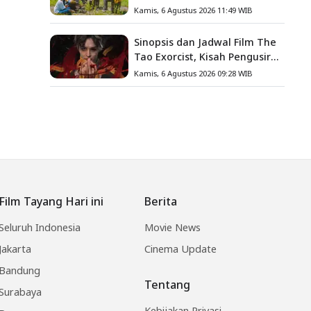
Gula, Misteri Hilangnya
Kamis, 6 Agustus 2026 11:49 WIB
Bagas di Lokasi Jambore
Sinopsis dan Jadwal Film The
Tao Exorcist, Kisah Pengusir
Setan Melawan Kutukan
Kamis, 6 Agustus 2026 09:28 WIB
Mematikan
Film Tayang Hari ini
Berita
Seluruh Indonesia
Movie News
Jakarta
Cinema Update
Bandung
Tentang
Surabaya
Kebijakan Privasi