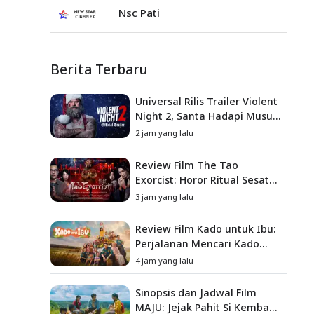
Nsc Pati
Berita Terbaru
Universal Rilis Trailer Violent
Night 2, Santa Hadapi Musuh
Baru
2 jam yang lalu
Review Film The Tao
Exorcist: Horor Ritual Sesat
Taiwan yang Penuh Misteri
3 jam yang lalu
dan Teror Psikologis
Review Film Kado untuk Ibu:
Perjalanan Mencari Kado
yang Mengajarkan Arti
4 jam yang lalu
Keluarga
Sinopsis dan Jadwal Film
MAJU: Jejak Pahit Si Kembang