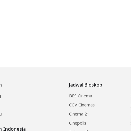
m
Jadwal Bioskop
g
BES Cinema
CGV Cinemas
u
Cinema 21
Cinepolis
lm Indonesia