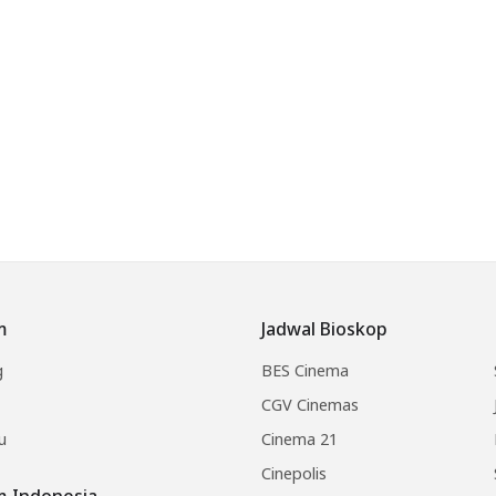
m
Jadwal Bioskop
g
BES Cinema
CGV Cinemas
u
Cinema 21
Cinepolis
lm Indonesia