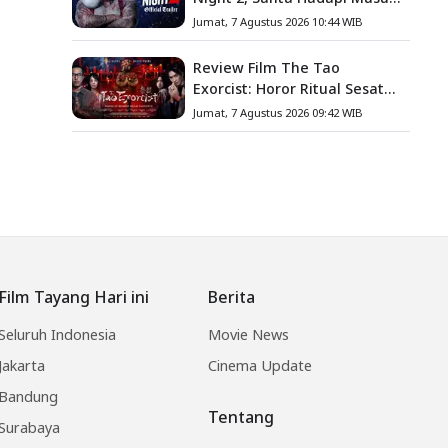
Baru
Jumat, 7 Agustus 2026 10:44 WIB
Review Film The Tao
Exorcist: Horor Ritual Sesat
Taiwan yang Penuh Misteri
Jumat, 7 Agustus 2026 09:42 WIB
dan Teror Psikologis
Film Tayang Hari ini
Berita
Seluruh Indonesia
Movie News
Jakarta
Cinema Update
Bandung
Tentang
Surabaya