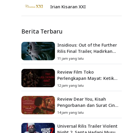
Irian Kisaran XXI
Berita Terbaru
Insidious: Out of the Further
Rilis Final Trailer, Hadirkan
Teror Baru, Iblis Kini Masuk
11 jam yang lalu
ke Dunia Manusia
Review Film Toko
Perlengkapan Mayat: Ketika
Kutukan Keluarga Menjadi
12 jam yang lalu
Sumber Teror yang
Sesungguhnya
Review Dear You, Kisah
Pengorbanan dan Surat Cinta
yang Menyentuh Hati
14 jam yang lalu
Universal Rilis Trailer Violent
Night 2, Santa Hadapi Musuh