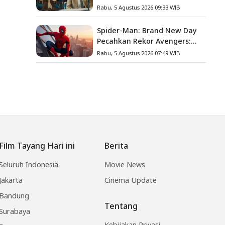
Acme Corporation ke
Rabu, 5 Agustus 2026 09:33 WIB
Pengadilan
Spider-Man: Brand New Day
Pecahkan Rekor Avengers:
Endgame, Cetak Debut Box
Rabu, 5 Agustus 2026 07:49 WIB
Office Terbesar Sepanjang
Sejarah
Film Tayang Hari ini
Berita
Seluruh Indonesia
Movie News
Jakarta
Cinema Update
Bandung
Tentang
Surabaya
Kebijakan Privasi