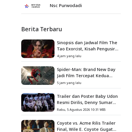
Nsc Purwodadi
Berita Terbaru
Sinopsis dan Jadwal Film The
Tao Exorcist, Kisah Pengusir
Setan Melawan Kutukan
4 jam yang lalu
Mematikan
Spider-Man: Brand New Day
Jadi Film Tercepat Kedua
yang Berhasil Tembus US$1
5 jam yang lalu
Miliar
Trailer dan Poster Baby Udon
Resmi Dirilis, Denny Sumargo
Angkat Kisah Nyata Fanny
Rabu, 5 Agustus 2026 10:31 WIB
Kondoh
Coyote vs. Acme Rilis Trailer
Final, Wile E. Coyote Gugat