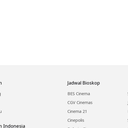
m
Jadwal Bioskop
g
BES Cinema
CGV Cinemas
u
Cinema 21
Cinepolis
lm Indonesia