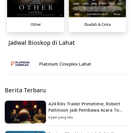
Other
Ibadah & Cinta
Jadwal Bioskop di Lahat
Platinum Cineplex Lahat
Berita Terbaru
A24 Rilis Trailer Primetime, Robert
Pattinson Jadi Pembawa Acara To
Catch a Predator
6 jam yang lalu