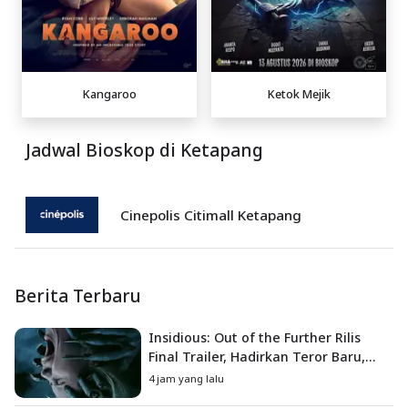
Kangaroo
Ketok Mejik
Jadwal Bioskop di Ketapang
Cinepolis Citimall Ketapang
Berita Terbaru
Insidious: Out of the Further Rilis
Final Trailer, Hadirkan Teror Baru,
Iblis Kini Masuk ke Dunia Manusia
4 jam yang lalu