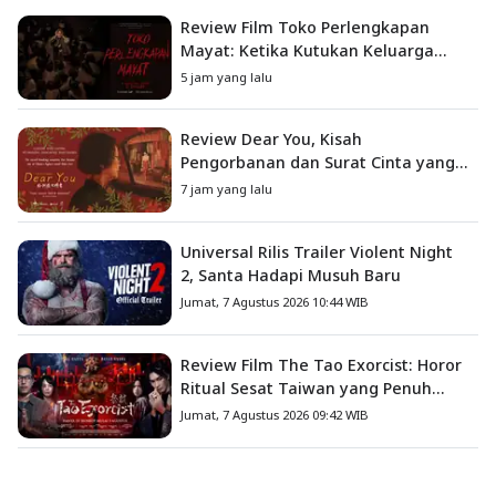
Review Film Toko Perlengkapan
Mayat: Ketika Kutukan Keluarga
Menjadi Sumber Teror yang
5 jam yang lalu
Sesungguhnya
Review Dear You, Kisah
Pengorbanan dan Surat Cinta yang
Menyentuh Hati
7 jam yang lalu
Universal Rilis Trailer Violent Night
2, Santa Hadapi Musuh Baru
Jumat, 7 Agustus 2026 10:44 WIB
Review Film The Tao Exorcist: Horor
Ritual Sesat Taiwan yang Penuh
Misteri dan Teror Psikologis
Jumat, 7 Agustus 2026 09:42 WIB