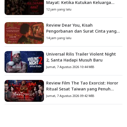
Mayat: Ketika Kutukan Keluarga
Menjadi Sumber Teror yang
12 jam yang lalu
Sesungguhnya
Review Dear You, Kisah
Pengorbanan dan Surat Cinta yang
Menyentuh Hati
14 jam yang lalu
Universal Rilis Trailer Violent Night
2, Santa Hadapi Musuh Baru
Jumat, 7 Agustus 2026 10:44 WIB
Review Film The Tao Exorcist: Horor
Ritual Sesat Taiwan yang Penuh
Misteri dan Teror Psikologis
Jumat, 7 Agustus 2026 09:42 WIB