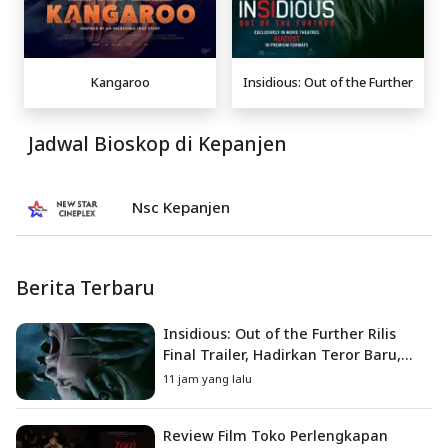
Kangaroo
Insidious: Out of the Further
Jadwal Bioskop di Kepanjen
Nsc Kepanjen
Berita Terbaru
Insidious: Out of the Further Rilis
Final Trailer, Hadirkan Teror Baru,
Iblis Kini Masuk ke Dunia Manusia
11 jam yang lalu
Review Film Toko Perlengkapan