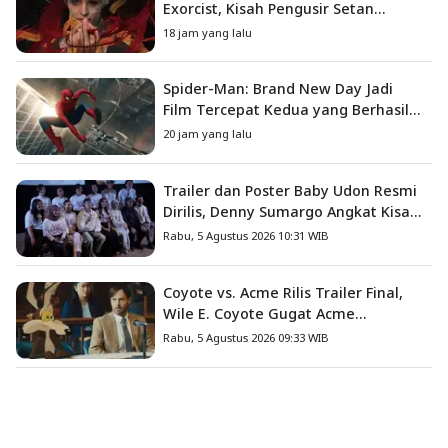
Exorcist, Kisah Pengusir Setan
Melawan Kutukan Mematikan
18 jam yang lalu
Spider-Man: Brand New Day Jadi
Film Tercepat Kedua yang Berhasil
Tembus US$1 Miliar
20 jam yang lalu
Trailer dan Poster Baby Udon Resmi
Dirilis, Denny Sumargo Angkat Kisah
Nyata Fanny Kondoh
Rabu, 5 Agustus 2026 10:31 WIB
Coyote vs. Acme Rilis Trailer Final,
Wile E. Coyote Gugat Acme
Corporation ke Pengadilan
Rabu, 5 Agustus 2026 09:33 WIB