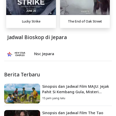
Lucky Strike
The End of Oak Street
Jadwal Bioskop di Jepara
Nsc Jepara
Berita Terbaru
Sinopsis dan Jadwal Film MAJU: Jejak
Pahit Si Kembang Gula, Misteri
Hilangnya Bagas di Lokasi Jambore
15 jam yang lalu
Sinopsis dan Jadwal Film The Tao