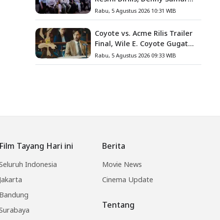
Angkat Kisah Nyata Fanny
Rabu, 5 Agustus 2026 10:31 WIB
Kondoh
Coyote vs. Acme Rilis Trailer
Final, Wile E. Coyote Gugat
Acme Corporation ke
Rabu, 5 Agustus 2026 09:33 WIB
Pengadilan
Film Tayang Hari ini
Berita
Seluruh Indonesia
Movie News
Jakarta
Cinema Update
Bandung
Tentang
Surabaya