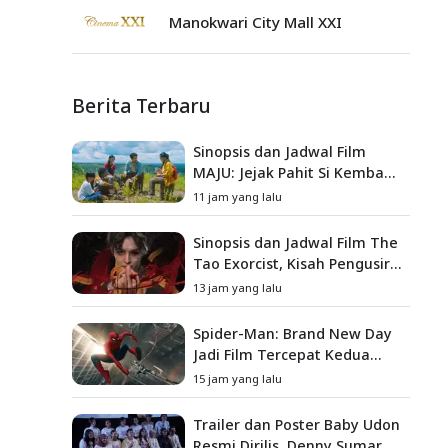
Manokwari City Mall XXI
Berita Terbaru
Sinopsis dan Jadwal Film
MAJU: Jejak Pahit Si Kembang
Gula, Misteri Hilangnya
11 jam yang lalu
Bagas di Lokasi Jambore
Sinopsis dan Jadwal Film The
Tao Exorcist, Kisah Pengusir
Setan Melawan Kutukan
13 jam yang lalu
Mematikan
Spider-Man: Brand New Day
Jadi Film Tercepat Kedua
yang Berhasil Tembus US$1
15 jam yang lalu
Miliar
Trailer dan Poster Baby Udon
Resmi Dirilis, Denny Sumargo