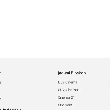
m
Jadwal Bioskop
g
BES Cinema
CGV Cinemas
u
Cinema 21
Cinepolis
lm Indonesia