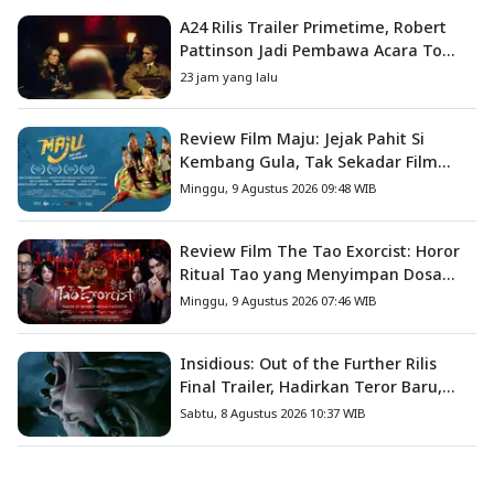
A24 Rilis Trailer Primetime, Robert
Pattinson Jadi Pembawa Acara To
Catch a Predator
23 jam yang lalu
Review Film Maju: Jejak Pahit Si
Kembang Gula, Tak Sekadar Film
Petualangan Anak
Minggu, 9 Agustus 2026 09:48 WIB
Review Film The Tao Exorcist: Horor
Ritual Tao yang Menyimpan Dosa
Masa Lalu
Minggu, 9 Agustus 2026 07:46 WIB
Insidious: Out of the Further Rilis
Final Trailer, Hadirkan Teror Baru,
Iblis Kini Masuk ke Dunia Manusia
Sabtu, 8 Agustus 2026 10:37 WIB