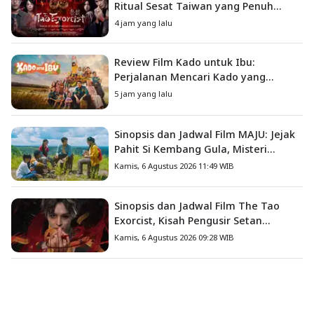
Ritual Sesat Taiwan yang Penuh
Misteri dan Teror Psikologis
4 jam yang lalu
Review Film Kado untuk Ibu:
Perjalanan Mencari Kado yang
Mengajarkan Arti Keluarga
5 jam yang lalu
Sinopsis dan Jadwal Film MAJU: Jejak
Pahit Si Kembang Gula, Misteri
Hilangnya Bagas di Lokasi Jambore
Kamis, 6 Agustus 2026 11:49 WIB
Sinopsis dan Jadwal Film The Tao
Exorcist, Kisah Pengusir Setan
Melawan Kutukan Mematikan
Kamis, 6 Agustus 2026 09:28 WIB