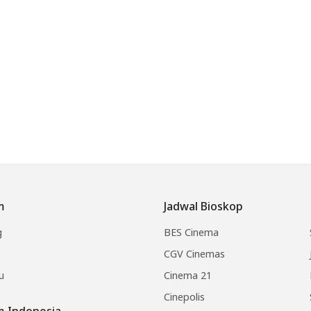
m
Jadwal Bioskop
g
BES Cinema
CGV Cinemas
u
Cinema 21
Cinepolis
lm Indonesia