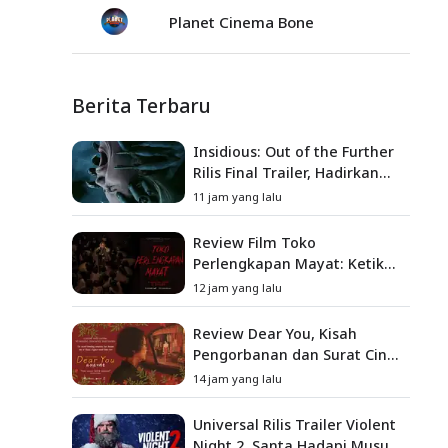
Planet Cinema Bone
Berita Terbaru
Insidious: Out of the Further
Rilis Final Trailer, Hadirkan
Teror Baru, Iblis Kini Masuk
11 jam yang lalu
ke Dunia Manusia
Review Film Toko
Perlengkapan Mayat: Ketika
Kutukan Keluarga Menjadi
12 jam yang lalu
Sumber Teror yang
Sesungguhnya
Review Dear You, Kisah
Pengorbanan dan Surat Cinta
yang Menyentuh Hati
14 jam yang lalu
Universal Rilis Trailer Violent
Night 2, Santa Hadapi Musuh