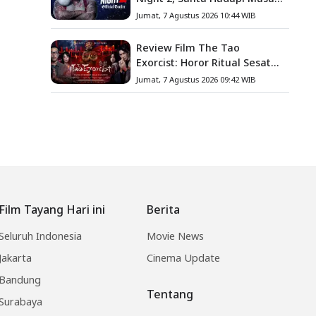
Baru
Jumat, 7 Agustus 2026 10:44 WIB
Review Film The Tao
Exorcist: Horor Ritual Sesat
Taiwan yang Penuh Misteri
Jumat, 7 Agustus 2026 09:42 WIB
dan Teror Psikologis
Film Tayang Hari ini
Berita
Seluruh Indonesia
Movie News
Jakarta
Cinema Update
Bandung
Tentang
Surabaya