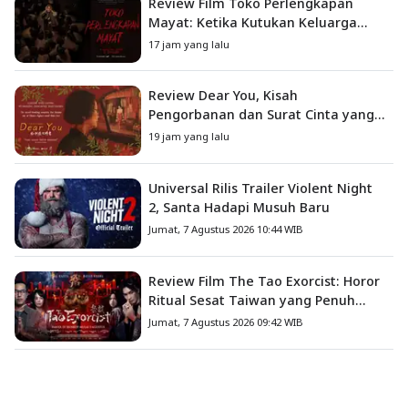
Review Film Toko Perlengkapan
Mayat: Ketika Kutukan Keluarga
Menjadi Sumber Teror yang
17 jam yang lalu
Sesungguhnya
Review Dear You, Kisah
Pengorbanan dan Surat Cinta yang
Menyentuh Hati
19 jam yang lalu
Universal Rilis Trailer Violent Night
2, Santa Hadapi Musuh Baru
Jumat, 7 Agustus 2026 10:44 WIB
Review Film The Tao Exorcist: Horor
Ritual Sesat Taiwan yang Penuh
Misteri dan Teror Psikologis
Jumat, 7 Agustus 2026 09:42 WIB