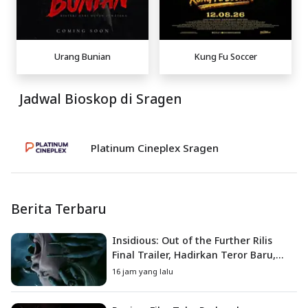
Urang Bunian
Kung Fu Soccer
Jadwal Bioskop di Sragen
Platinum Cineplex Sragen
Berita Terbaru
Insidious: Out of the Further Rilis
Final Trailer, Hadirkan Teror Baru,
Iblis Kini Masuk ke Dunia Manusia
16 jam yang lalu