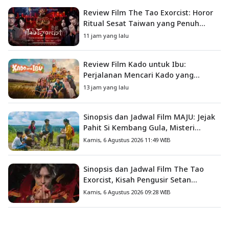
Review Film The Tao Exorcist: Horor
Ritual Sesat Taiwan yang Penuh
Misteri dan Teror Psikologis
11 jam yang lalu
Review Film Kado untuk Ibu:
Perjalanan Mencari Kado yang
Mengajarkan Arti Keluarga
13 jam yang lalu
Sinopsis dan Jadwal Film MAJU: Jejak
Pahit Si Kembang Gula, Misteri
Hilangnya Bagas di Lokasi Jambore
Kamis, 6 Agustus 2026 11:49 WIB
Sinopsis dan Jadwal Film The Tao
Exorcist, Kisah Pengusir Setan
Melawan Kutukan Mematikan
Kamis, 6 Agustus 2026 09:28 WIB