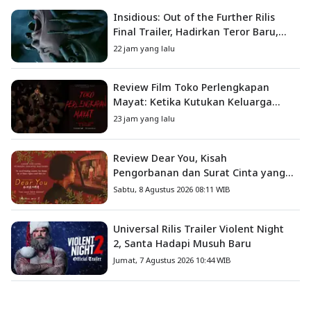
Insidious: Out of the Further Rilis
Final Trailer, Hadirkan Teror Baru,
Iblis Kini Masuk ke Dunia Manusia
22 jam yang lalu
Review Film Toko Perlengkapan
Mayat: Ketika Kutukan Keluarga
Menjadi Sumber Teror yang
23 jam yang lalu
Sesungguhnya
Review Dear You, Kisah
Pengorbanan dan Surat Cinta yang
Menyentuh Hati
Sabtu, 8 Agustus 2026 08:11 WIB
Universal Rilis Trailer Violent Night
2, Santa Hadapi Musuh Baru
Jumat, 7 Agustus 2026 10:44 WIB